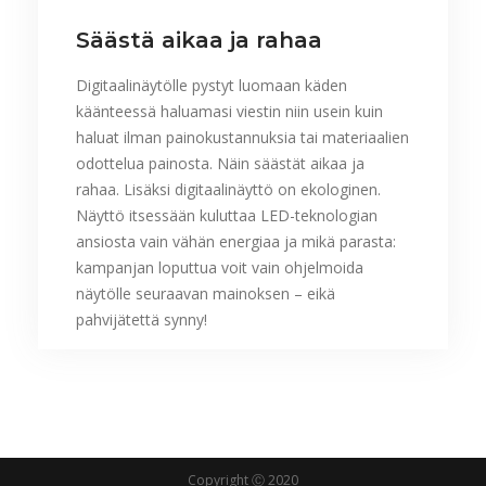
Säästä aikaa ja rahaa
Digitaalinäytölle pystyt luomaan käden
käänteessä haluamasi viestin niin usein kuin
haluat ilman painokustannuksia tai materiaalien
odottelua painosta. Näin säästät aikaa ja
rahaa. Lisäksi digitaalinäyttö on ekologinen.
Näyttö itsessään kuluttaa LED-teknologian
ansiosta vain vähän energiaa ja mikä parasta:
kampanjan loputtua voit vain ohjelmoida
näytölle seuraavan mainoksen – eikä
pahvijätettä synny!
Copyright Ⓒ 2020