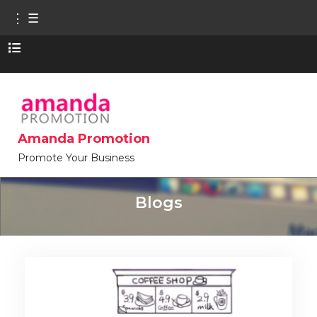
⋮ ☰
Skip to the content
Amanda Promotion
Promote Your Business
Blogs